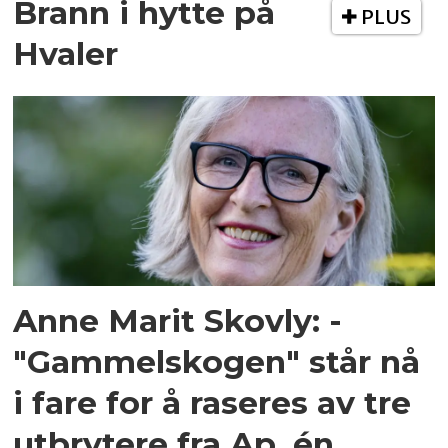
Brann i hytte på
PLUS
Hvaler
Anne Marit Skovly: -
"Gammelskogen" står nå
i fare for å raseres av tre
utbrytere fra Ap, én