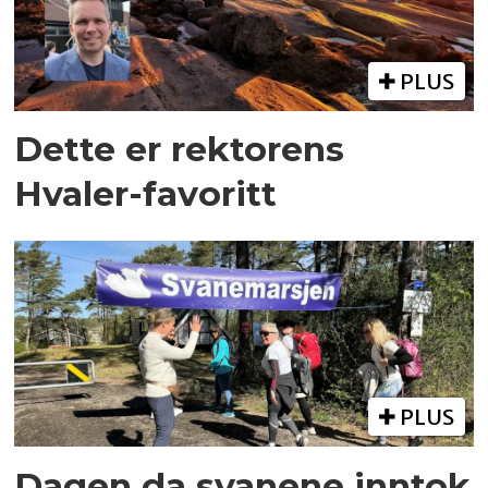
PLUS
Dette er rektorens
Hvaler-favoritt
PLUS
Dagen da svanene inntok