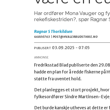
Har ordfører Mona Vauger og fy
rekefiskestriden?, spør Ragnar 
Ragnar S Thorkildsen
46800763 | POST@HVALERBUDSTIKKE.NO
03.09.2025 - 07:05
PUBLISERT
ANNONSE
Fredriksstad Blad publiserte den 29.0
hadde en plan for å redde fiskerne på 
støtte fra uventet hold.
Det planlegges et stort prosjekt, hvor 
fylkesordfører Sindre Martinsen-Evje, 
Det burde kanskje utheves at dette er 