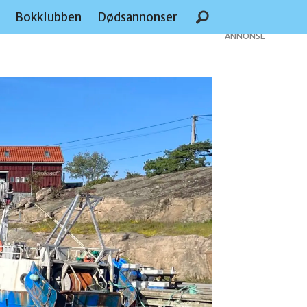
e
Bokklubben
Dødsannonser
ANNONSE