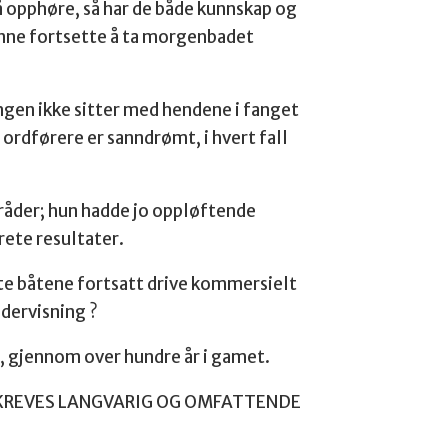
å opphøre, så har de både kunnskap og
kunne fortsette å ta morgenbadet
ingen ikke sitter med hendene i fanget
ordførere er sanndrømt, i hvert fall
mråder; hun hadde jo oppløftende
ete resultater.
te båtene fortsatt drive kommersielt
ndervisning ?
ør, gjennom over hundre år i gamet.
: DET KREVES LANGVARIG OG OMFATTENDE