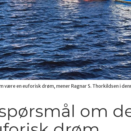
m være en euforisk drøm, mener Ragnar S. Thorkildsen i den
e spørsmål om 
uforisk drøm