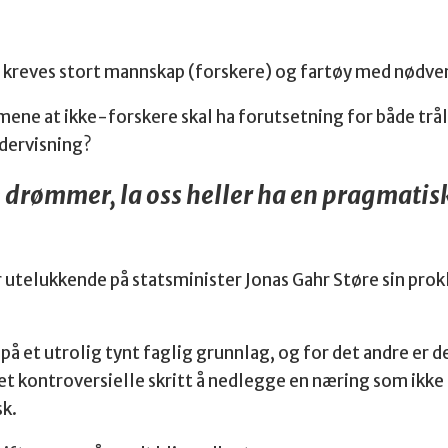
det kreves stort mannskap (forskere) og fartøy med nødv
 mene at ikke-forskere skal ha forutsetning for både trå
ndervisning?
e drømmer, la oss heller ha en pragmati
r utelukkende på statsminister Jonas Gahr Støre sin pr
på et utrolig tynt faglig grunnlag, og for det andre er 
et kontroversielle skritt å nedlegge en næring som ikke 
sk.