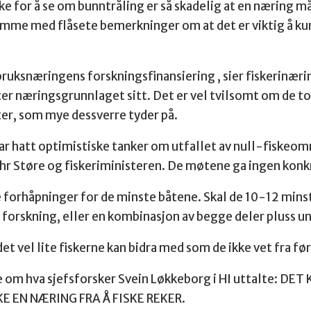
e for å se om bunntråling er så skadelig at en næring m
e komme med flåsete bemerkninger om at det er viktig å 
vbruksnæringens forskningsfinansiering , sier fiskerinær
er næringsgrunnlaget sitt. Det er vel tvilsomt om de to 
er, som mye dessverre tyder på.
ar hatt optimistiske tanker om utfallet av null-fiskeo
r Støre og fiskeriministeren. De møtene ga ingen konkr
 forhåpninger for de minste båtene. Skal de 10-12 mins
tiv forskning, eller en kombinasjon av begge deler pluss u
 det vel lite fiskerne kan bidra med som de ikke vet fra f
nne om hva sjefsforsker Svein Løkkeborg i HI uttalte
E EN NÆRING FRA Å FISKE REKER.