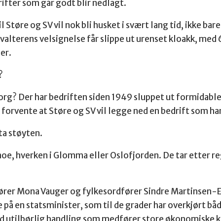
drifter som går godt blir nedlagt.
Støre og SV vil nok bli husket i svært lang tid, ikke bar
terens velsignelse får slippe ut urenset kloakk, med 60
er.
 ?
org? Der har bedriften siden 1949 sluppet ut formidabl
 å forvente at Støre og SV vil legge ned en bedrift som 
 ta støyten.
 noe, hverken i Glomma eller Oslofjorden. De tar etter reg
ører Mona Vauger og fylkesordfører Sindre Martinsen-E
å en statsminister, som til de grader har overkjørt både
grad utilbørlig handling som medfører store økonomiske