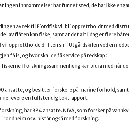
, at ingen innrømmelser har funnet sted, de har ikke 
ngen av rek til Fjordfisk vil bli opprettholdt med distrub
del av flåten kan fiske, samt at det alt i dag er flere båt
 vil opprettholde driften sin i Utgårdskilen ved en nedb
igjen få is, og hvor skal de få service på redskap?
 fiskerne i forskningssammenheng kan bidra med når det
0 ansatte, og besitter forskere på marine forhold, samt
nne levere en fullstendig toktrapport.
rskning, har 384 ansatte. NIVA, som forsker på vannkva
g Trondheim osv. bistår også med forskning.