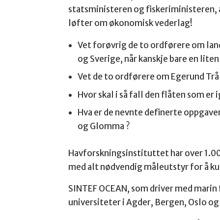
statsministeren og fiskeriministeren
løfter om økonomisk vederlag!
Vet forøvrig de to ordførere om landi
og Sverige, når kanskje bare en liten 
Vet de to ordførere om Egerund Trål
Hvor skal i så fall den flåten som er 
Hva er de nevnte definerte oppgaver
og Glomma ?
Havforskningsinstituttet har over 1.00
med alt nødvendig måleutstyr for å ku
SINTEF OCEAN, som driver med marin fo
universiteter i Agder, Bergen, Oslo o