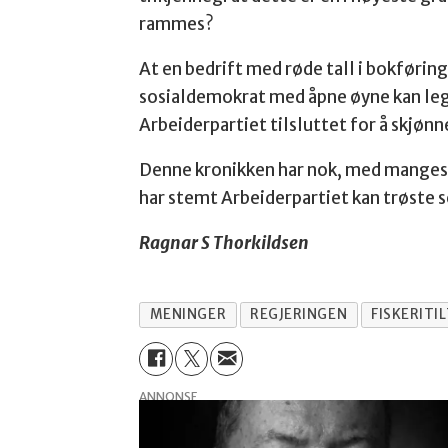
rammes?
At en bedrift med røde tall i bokførin
sosialdemokrat med åpne øyne kan leg
Arbeiderpartiet tilsluttet for å skjønn
Denne kronikken har nok, med manges øy
har stemt Arbeiderpartiet kan trøste s
Ragnar S Thorkildsen
MENINGER
REGJERINGEN
FISKERITI
ANNONSE