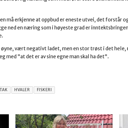
gen må erkjenne at oppbud er eneste utvei, det forstår o
ge ned en næring som i høyeste grad er inntektsbringen
e.
ne, vært negativt ladet, men en stor trøst i det hele, 
eg med "at det er av sine egne man skal ha det".
LTAK
HVALER
FISKERI