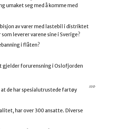
engang umaket seg med å komme med
isjon av varer med lastebil i distriktet
er som leverer varene sine i Sverige?
ebanning i flåten?
 gjelder forurensning i Oslofjorden
ANNONSE
 at de har spesialutrustede fartøy
litet, har over 300 ansatte. Diverse