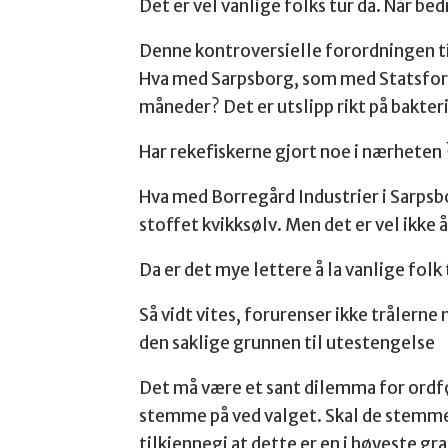
Det er vel vanlige folks tur da. Når be
Denne kontroversielle forordningen til 
Hva med Sarpsborg, som med Statsforval
måneder? Det er utslipp rikt på bakteri
Har rekefiskerne gjort noe i nærheten
Hva med Borregård Industrier i Sarpsb
stoffet kvikksølv. Men det er vel ikke
Da er det mye lettere å la vanlige folk
Så vidt vites, forurenser ikke trålerne
den saklige grunnen til utestengelse
Det må være et sant dilemma for ordf
stemme på ved valget. Skal de stemme p
tilkjennegi at dette er en i høyeste 