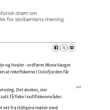
uforisk drøm om
ykk for skribentens mening.
Evje og Hvaler-ordfører Mona Vauger
n at rekefiskerne i Oslofjorden får
ANNONSE
visning. Det ønskes, sier
satt få fiske i nullfiskeområder.
vi vet fra tidligere møter med