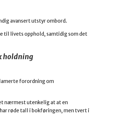
endig avansert utstyr ombord.
le til livets opphold, samtidig som det
sk holdning
oklamerte forordning om
det nærmest utenkelig at at en
har røde tall i bokføringen, men tvert i