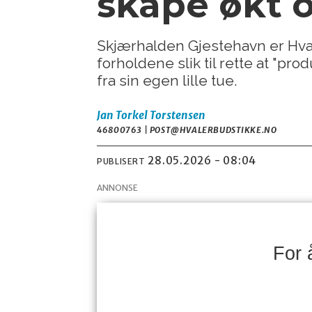
skape økt 
Skjærhalden Gjestehavn er Hval
forholdene slik til rette at "p
fra sin egen lille tue.
Jan Torkel
Torstensen
46800763 | POST@HVALERBUDSTIKKE.NO
28.05.2026 - 08:04
PUBLISERT
ANNONSE
For 