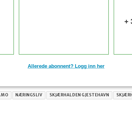
+ 
Allerede abonnent? Logg inn her
KAMO
NÆRINGSLIV
SKJÆRHALDEN GJESTEHAVN
SKJÆR