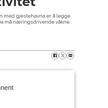
ivitet
en med gjestehavna er å legge
t. Da må næringsdrivende våkne
nnent