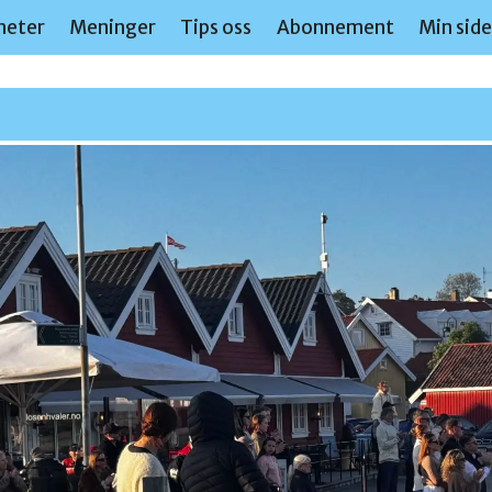
heter
Meninger
Tips oss
Abonnement
Min sid