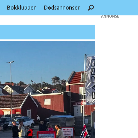
e
Bokklubben
Dødsannonser
ANNONSE