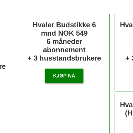
1
Hvaler Budstikke 6
Hva
mnd
NOK 549
6 måneder
abonnement
+ 3 husstandsbrukere
+ 
re
KJØP NÅ
Hva
(H