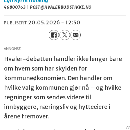
Egil Kyrre Haneng
46800763 | POST@HVALERBUDSTIKKE.NO
20.05.2026 - 12:50
PUBLISERT
ANNONSE
Hvaler-debatten handler ikke lenger bare
om hvem som har skylden for
kommuneøkonomien. Den handler om
hvilke valg kommunen gjør nå – og hvilke
regninger som sendes videre til
innbyggere, næringsliv og hytteeiere i
årene fremover.
A