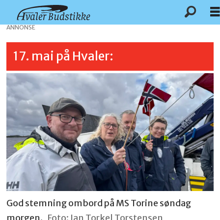
ANNONSE
17. mai på Hvaler:
God stemning ombord på MS Torine søndag
morgen.
Foto: Jan Torkel Torstensen