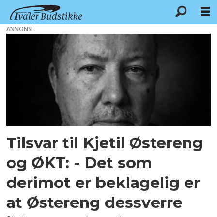
ANNONSE
Tag:
hvalerferga
Tilsvar til Kjetil Østereng
og ØKT: - Det som
derimot er beklagelig er
at Østereng dessverre