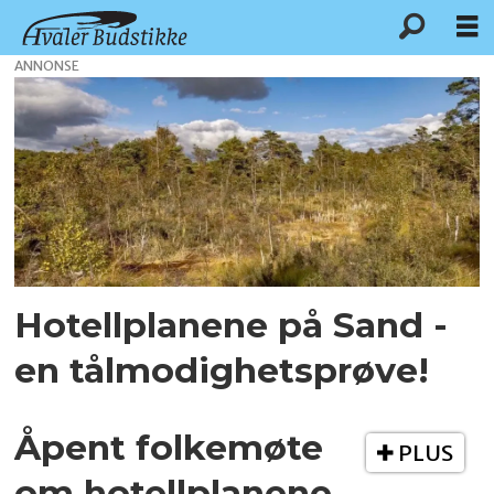
ANNONSE
Tag:
hotellplaner
Hotellplanene på Sand -
en tålmodighetsprøve!
Åpent folkemøte
PLUS
om hotellplanene