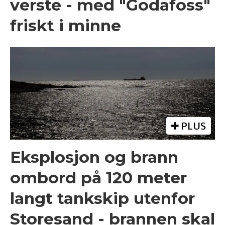
verste - med "Godafoss"
friskt i minne
PLUS
Eksplosjon og brann
ombord på 120 meter
langt tankskip utenfor
Storesand - brannen skal