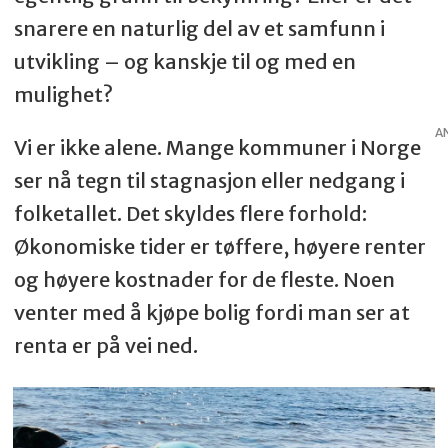
snarere en naturlig del av et samfunn i
utvikling – og kanskje til og med en
mulighet?
A
Vi er ikke alene. Mange kommuner i Norge
ser nå tegn til stagnasjon eller nedgang i
folketallet. Det skyldes flere forhold:
Økonomiske tider er tøffere, høyere renter
og høyere kostnader for de fleste. Noen
venter med å kjøpe bolig fordi man ser at
renta er på vei ned.