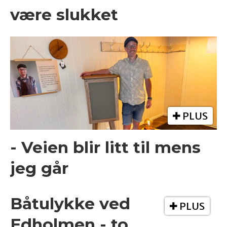
være slukket
PLUS
- Veien blir litt til mens
jeg går
Båtulykke ved
PLUS
Edholmen - to