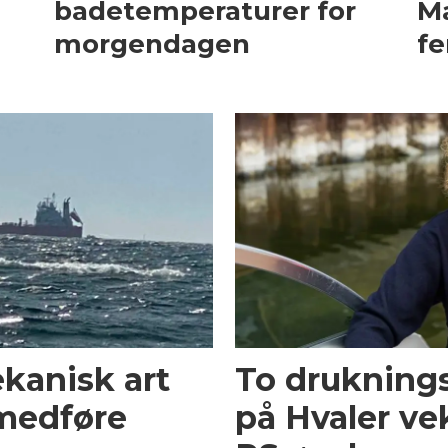
badetemperaturer for
Ma
morgendagen
fe
ekanisk art
To druknings
medføre
på Hvaler ve