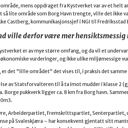
e område, mens oppdraget fra Kystverket var av et helt 
t så lite område som Borg Havn trengte, ville det ikke v
kke Castberg, kommunikasjonssjef i NGI til Fredriksstad 
d ville derfor være mer hensiktsmessig i 
Kystverket er av mye større omfang, og da vil et under
 økonomiske vurderinger, og ikke ulike miljømessige vur
, er det "lille området" det vises til, i praksis det sam
lse av Statsforvalteren til å ta imot mudder i klasse 2
a. Borge pukkverk ligger ca. 8 km fra Borg havn. Samme
00m3.
re, Arbeiderpartiet, Fremskrittspartiet, Senterpartiet, o
se på Svaleskjæra – har konsekvent gjentatt sitt mantra