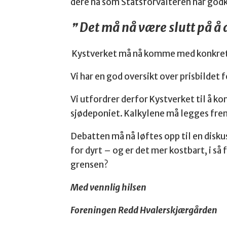
dere nå som Statsforvalteren har godk
Det må nå være slutt på å
Kystverket må nå komme med konkrete,
Vi har en god oversikt over prisbildet 
Vi utfordrer derfor Kystverket til å
sjødeponiet. Kalkylene må legges frem
Debatten må nå løftes opp til en disku
for dyrt – og er det mer kostbart, i så 
grensen?
Med vennlig hilsen
Foreningen Redd Hvalerskjærgården