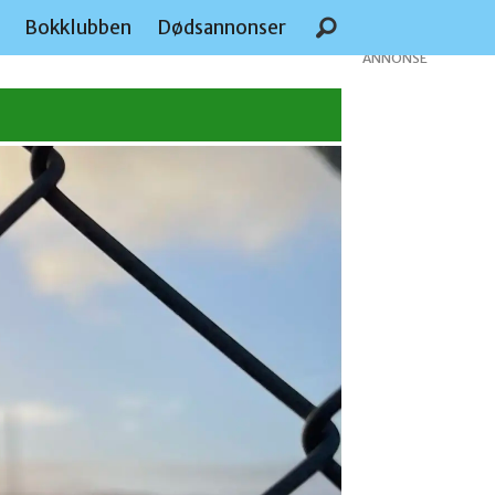
e
Bokklubben
Dødsannonser
ANNONSE