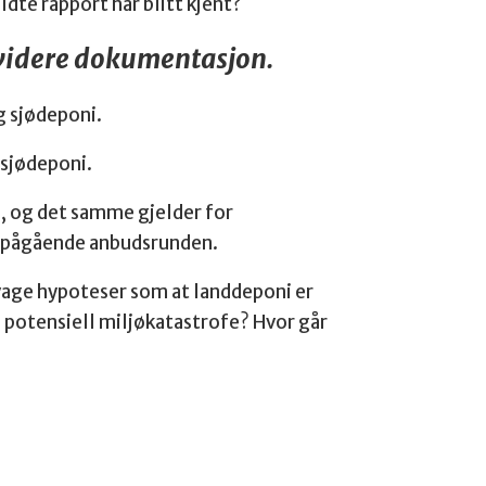
dte rapport har blitt kjent?
n videre dokumentasjon.
g sjødeponi.
r sjødeponi.
, og det samme gjelder for
en pågående anbudsrunden.
 vage hypoteser som at landdeponi er
 en potensiell miljøkatastrofe? Hvor går