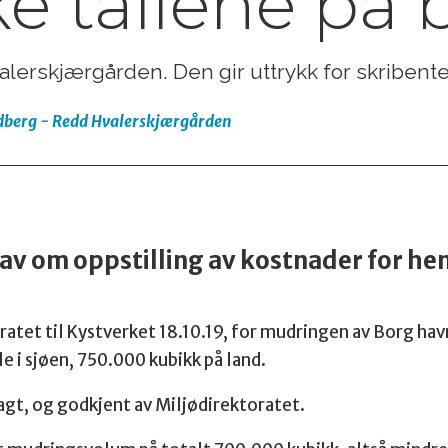
ke tallene på 
valerskjærgården. Den gir uttrykk for skriben
ndberg - Redd Hvalerskjærgården
v om oppstilling av kostnader for he
ratet til Kystverket 18.10.19, for mudringen av Borg havn
e i sjøen, 750.000 kubikk på land.
agt, og godkjent av Miljødirektoratet.