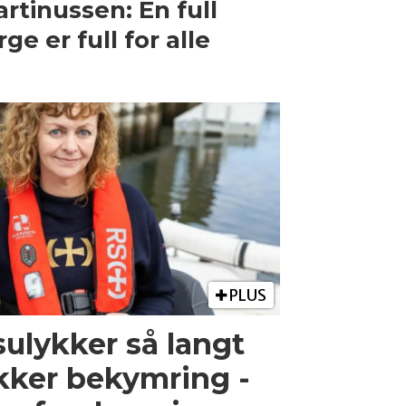
rtinussen: En full
rge er full for alle
PLUS
ulykker så langt
kker bekymring -