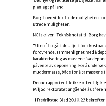
Det nye og reduserte prosjektet har e
planlagt på land.
Borg havn ville utrede muligheten for
utrede muligheten.
NGI skriver i Teknisk notat til Borg ha
"Uten å ha gått detaljert inn i kostna
fordyrende, sammenlignet med å depon
karakterisering av massene før depone
påvente av deponering. For å undersøk
muddermasse, både for å ta massene t
Denne rapporten ble ikke offentlig kjen
Miljødirektoratet angående å utføre mu
· I Fredrikstad Blad 20.10.23 bekrefter