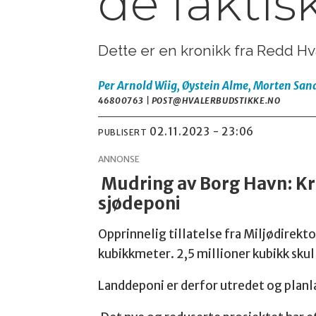
de faktis
Dette er en kronikk fra Redd H
Per Arnold Wiig, Øystein Alme, Morten Sa
46800763 | POST@HVALERBUDSTIKKE.NO
02.11.2023 - 23:06
PUBLISERT
ANNONSE
Mudring av Borg Havn: Kra
sjødeponi
Opprinnelig tillatelse fra Miljødirekto
kubikkmeter. 2,5 millioner kubikk skull
Landdeponi er derfor utredet og planl