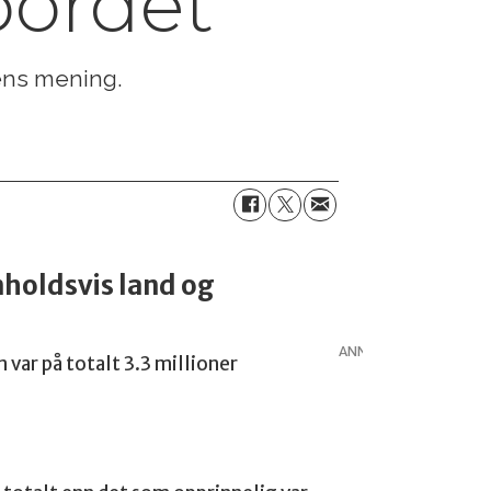
bordet
tens mening.
nholdsvis land og
ANNONSE
 var på totalt 3.3 millioner