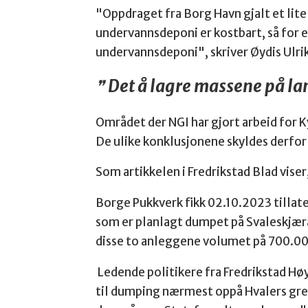
"Oppdraget fra Borg Havn gjalt et lit
undervannsdeponi er kostbart, så for e
undervannsdeponi", skriver Øydis Ulri
Det å lagre massene på lan
Området der NGI har gjort arbeid for 
De ulike konklusjonene skyldes derfor
Som artikkelen i Fredrikstad Blad viser
Borge Pukkverk fikk 02.10.2023 tillate
som er planlagt dumpet på Svaleskjær
disse to anleggene volumet på 700.0
Ledende politikere fra Fredrikstad Høy
til dumping nærmest oppå Hvalers gren