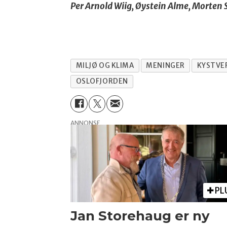
Per Arnold Wiig, Øystein Alme, Morten
MILJØ OG KLIMA
MENINGER
KYSTVE
OSLOFJORDEN
ANNONSE
PL
Jan Storehaug er ny