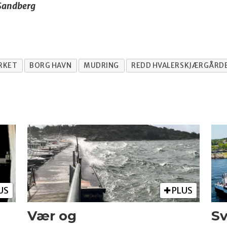
 Sandberg
RKET
BORG HAVN
MUDRING
REDD HVALERSKJÆRGÅRD
US
PLUS
Vær og
Sv