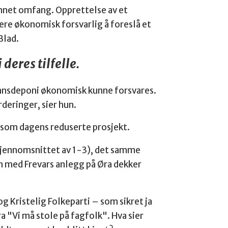
annet omfang. Opprettelse av et
ære økonomisk forsvarlig å foreslå et
Blad.
deres tilfelle.
vannsdeponi økonomisk kunne forsvares.
deringer, sier hun.
me som dagens reduserte prosjekt.
 (gjennomsnittet av 1-3), det samme
n med Frevars anlegg på Øra dekker
g Kristelig Folkeparti – som sikret ja
 "Vi må stole på fagfolk". Hva sier