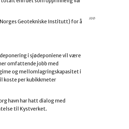
 totalt enn det som opprinnelig var
ANNONSE
(Norges Geotekniske Institutt) for å
v deponering i sjødeponiene vil være
 mer omfattende jobb med
regime og mellomlagringskapasitet i
il koste per kubikkmeter
"Borg havn har hatt dialog med
telse til Kystverket.