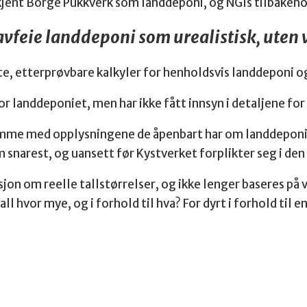
jent Borge Pukkverk som landdeponi, og NGIs tilbakehol
 avfeie landdeponi som urealistisk, ute
 etterprøvbare kalkyler for henholdsvis landdeponi o
for landdeponiet, men har ikke fått innsyn i detaljene fo
 komme med opplysningene de åpenbart har om landdeponi
 snarest, og uansett før Kystverket forplikter seg i d
sjon om reelle tallstørrelser, og ikke lenger baseres på
fall hvor mye, og i forhold til hva? For dyrt i forhold til