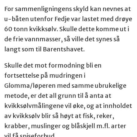
For sammenligningens skyld kan nevnes at
u-båten utenfor Fedje var lastet med drøye
60 tonn kvikksølv. Skulle dette komme ut i
de frie vannmasser, så ville det synes så
langt som til Barentshavet.
Skulle det mot formodning bli en
fortsettelse på mudringen i
Glomma/løperen med samme ubrukelige
metode, er det all grunn til å anta at
kvikksølvmålingene vil øke, og at innholdet
av kvikksølv blir så høyt at fisk, reker,
krabber, muslinger og blåskjell m.fl. arter
vil få spiseforbud.