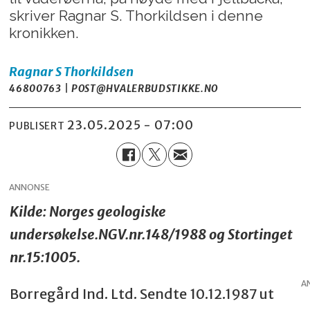
skriver Ragnar S. Thorkildsen i denne
kronikken.
Ragnar S Thorkildsen
46800763 | POST@HVALERBUDSTIKKE.NO
23.05.2025 - 07:00
PUBLISERT
ANNONSE
Kilde: Norges geologiske
undersøkelse.NGV.nr.148/1988 og Stortinget
nr.15:1005.
A
Borregård Ind. Ltd. Sendte 10.12.1987 ut