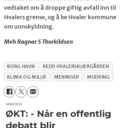
vedtaket om å droppe giftig avfall inn til
Hvalers grense, og å be Hvaler kommune
om unnskyldning.
Mvh Ragnar S Thorkildsen
BORG HAVN
REDD HVALERSKJÆRGÅRDEN
KLIMA OG MILJØ
MENINGER
MUDRING
ANNONSE
ØKT: - Når en offentlig
debatt blir