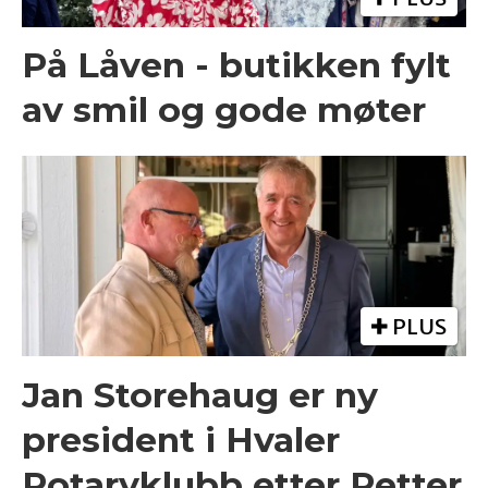
På Låven - butikken fylt
av smil og gode møter
PLUS
Jan Storehaug er ny
president i Hvaler
Rotaryklubb etter Petter