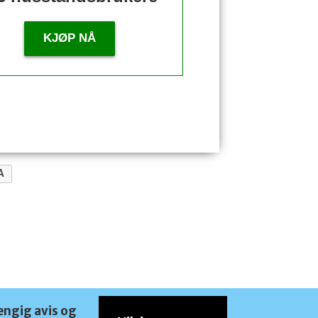
KJØP NÅ
A
engig avis og