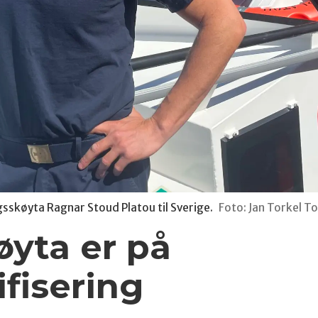
sskøyta Ragnar Stoud Platou til Sverige.
Foto: Jan Torkel T
yta er på
fisering