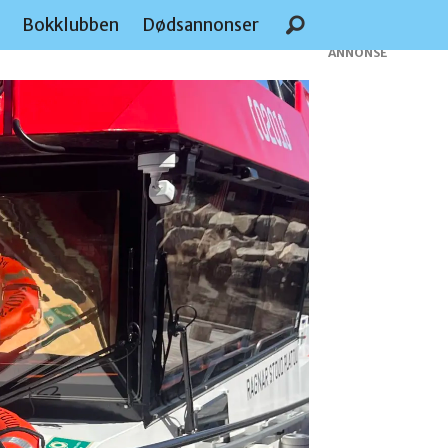
e
Bokklubben
Dødsannonser
ANNONSE