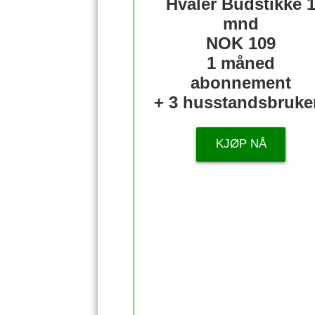
Hvaler Budstikke 
mnd
NOK 109
1 måned
abonnement
+ 3 husstandsbruke
KJØP NÅ