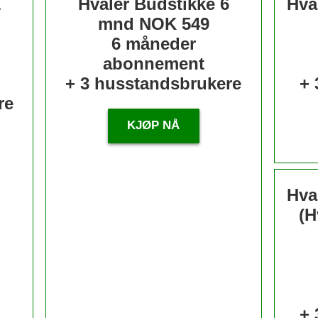
1
Hvaler Budstikke 6
Hva
mnd
NOK 549
6 måneder
abonnement
+ 3 husstandsbrukere
+ 
re
KJØP NÅ
Hva
(H
+ 