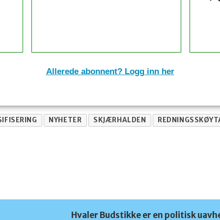
Allerede abonnent? Logg inn her
IFISERING
NYHETER
SKJÆRHALDEN
REDNINGSSKØYT
Hvaler Budstikke er en politisk uavh