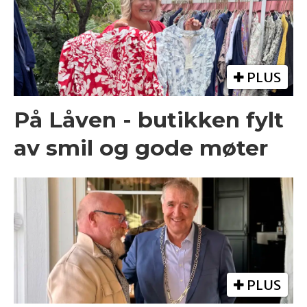
PLUS
På Låven - butikken fylt
av smil og gode møter
PLUS