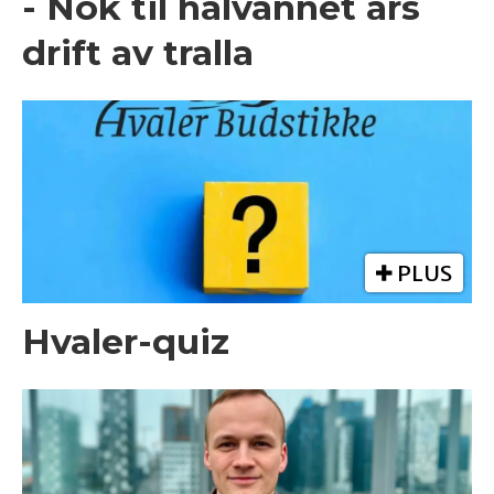
- Nok til halvannet års
drift av tralla
PLUS
Hvaler-quiz