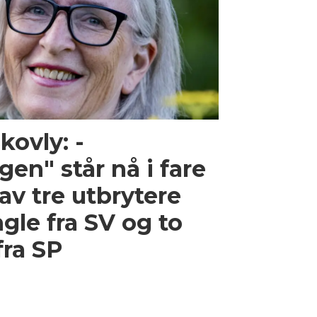
kovly: -
n" står nå i fare
 av tre utbrytere
ngle fra SV og to
fra SP