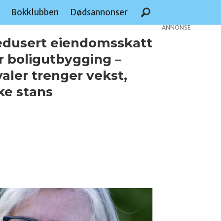
e
Bokklubben
Dødsannonser
ANNONSE
dusert eiendomsskatt
r boligutbygging –
aler trenger vekst,
ke stans