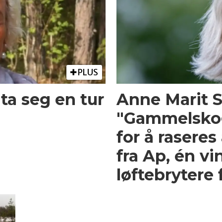
PLUS
ta seg en tur
Anne Marit S
"Gammelskoge
for å raseres
fra Ap, én vi
løftebrytere 