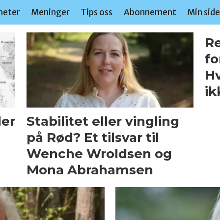
heter
Meninger
Tips oss
Abonnement
Min sid
Re
fo
Hv
ik
ler
Stabilitet eller vingling
på Rød? Et tilsvar til
Wenche Wroldsen og
Mona Abrahamsen