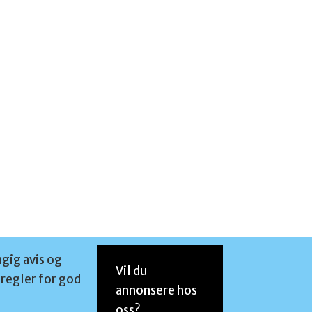
ngig avis og
Vil du
regler for god
annonsere hos
oss?