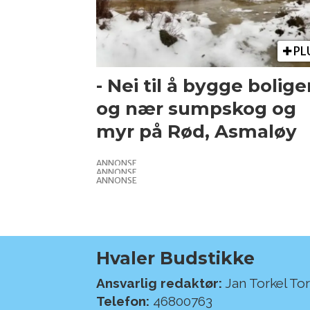
PL
- Nei til å bygge boliger
og nær sumpskog og
myr på Rød, Asmaløy
ANNONSE
ANNONSE
ANNONSE
Hvaler Budstikke
Ansvarlig redaktør:
Jan Torkel To
Telefon:
46800763