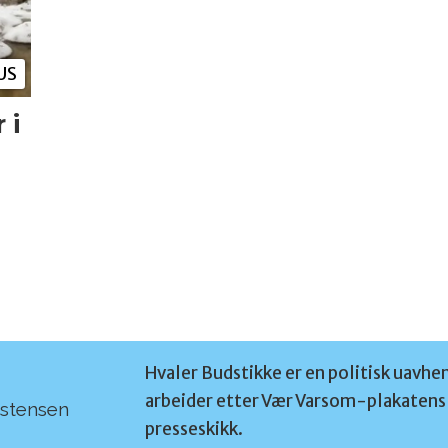
US
 i
Hvaler Budstikke er en politisk uavhe
arbeider etter Vær Varsom-plakatens 
rstensen
presseskikk.