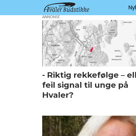
Ny
ANNONSE
Tag:
boligutbygging
- Riktig rekkefølge – el
feil signal til unge på
Hvaler?