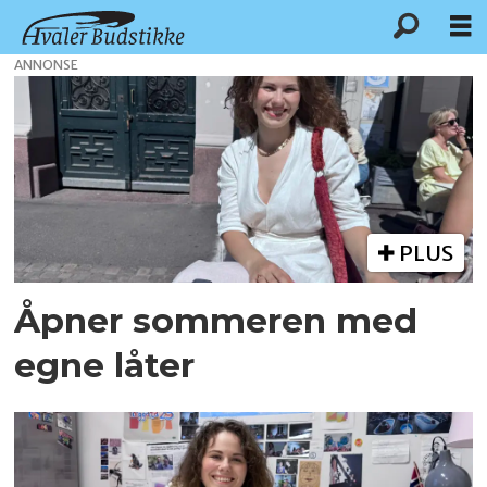
ANNONSE
Tag:
the
voice
PLUS
Åpner sommeren med
egne låter