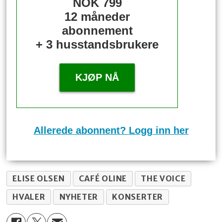
NOK 799
12 måneder
abonnement
+ 3 husstandsbrukere
KJØP NÅ
Allerede abonnent? Logg inn her
ELISE OLSEN
CAFÉ OLINE
THE VOICE
HVALER
NYHETER
KONSERTER