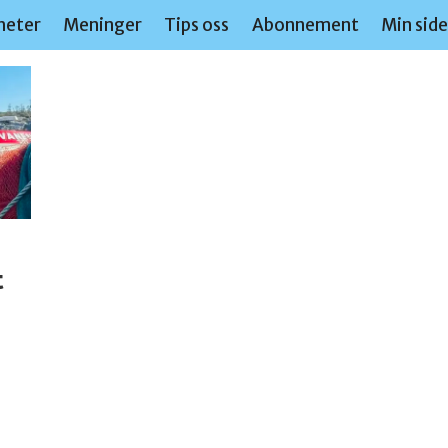
heter
Meninger
Tips oss
Abonnement
Min sid
t