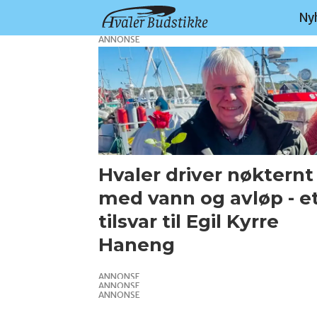
Ny
ANNONSE
Tag:
smart
vann
Hvaler driver nøkternt
med vann og avløp - e
tilsvar til Egil Kyrre
Haneng
ANNONSE
ANNONSE
ANNONSE