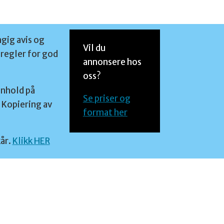
ngig avis og
Vil du
regler for god
annonsere hos
oss?
nnhold på
Se priser og
 Kopiering av
format her
år.
Klikk HER