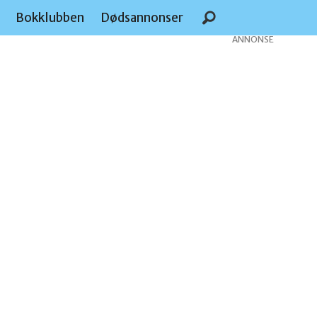
e
Bokklubben
Dødsannonser
ANNONSE