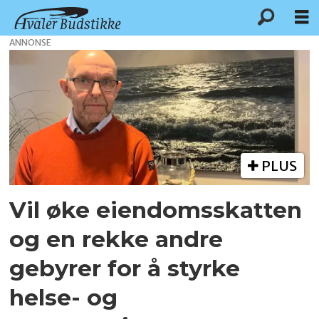
ANNONSE
Tag:
helse-
og
omsorgstjenester
PLUS
Vil øke eiendomsskatten
og en rekke andre
gebyrer for å styrke
helse- og