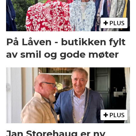
PLUS
På Låven - butikken fylt
av smil og gode møter
PLUS
Jan Storehaug er ny