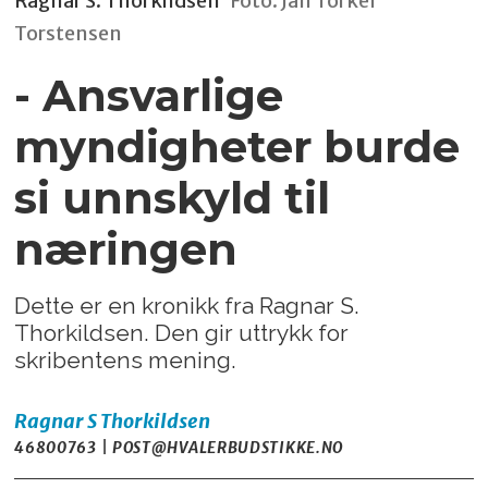
Ragnar S. Thorkildsen
Foto: Jan Torkel
Torstensen
- Ansvarlige
myndigheter burde
si unnskyld til
næringen
Dette er en kronikk fra Ragnar S.
Thorkildsen. Den gir uttrykk for
skribentens mening.
Ragnar S Thorkildsen
46800763 | POST@HVALERBUDSTIKKE.NO