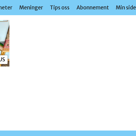
heter
Meninger
Tips oss
Abonnement
Min sid
US