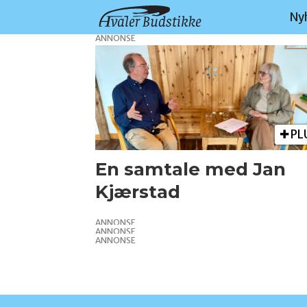
Ny
ANNONSE
Tag:
virginia
woolf
PL
En samtale med Jan
Kjærstad
ANNONSE
ANNONSE
ANNONSE