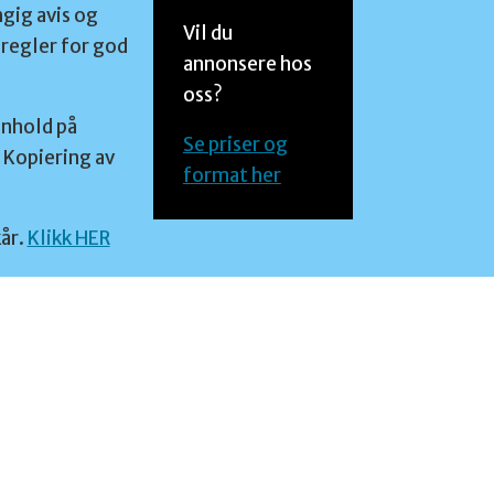
ngig avis og
Vil du
regler for god
annonsere hos
oss?
nnhold på
Se priser og
 Kopiering av
format her
år.
Klikk HER