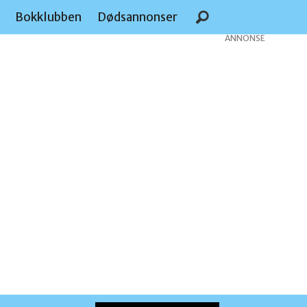
e
Bokklubben
Dødsannonser
ANNONSE