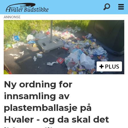
ANNONSE
Tag:
sandbakken
miljøstasjon
PLUS
Ny ordning for
innsamling av
plastemballasje på
Hvaler - og da skal det