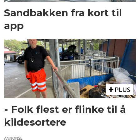
Sandbakken fra kort til
app
PLUS
- Folk flest er flinke til å
kildesortere
ANNONSE