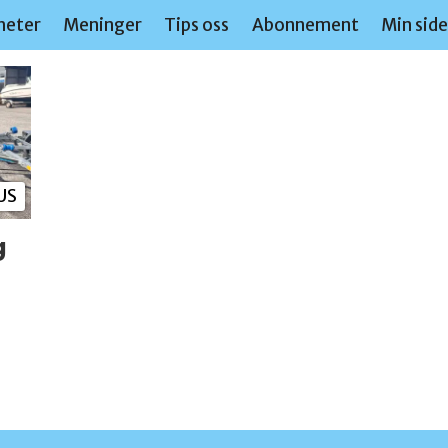
heter
Meninger
Tips oss
Abonnement
Min sid
US
g
e