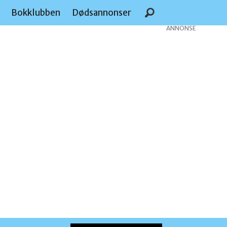
e
Bokklubben
Dødsannonser
ANNONSE