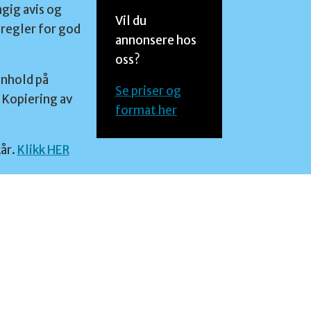
ngig avis og
Vil du
regler for god
annonsere hos
oss?
nnhold på
Se priser og
 Kopiering av
format her
år.
Klikk HER