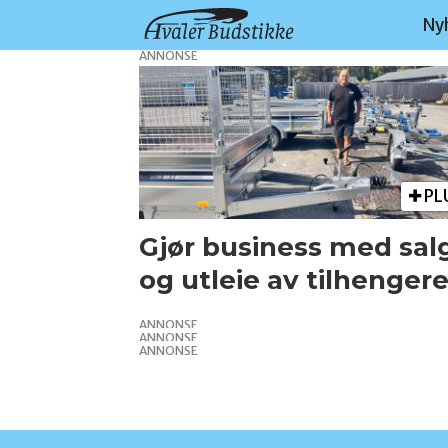
Ny
ANNONSE
Tag:
palm
tre
PL
Gjør business med sal
holding
og utleie av tilhenger
ANNONSE
ANNONSE
ANNONSE