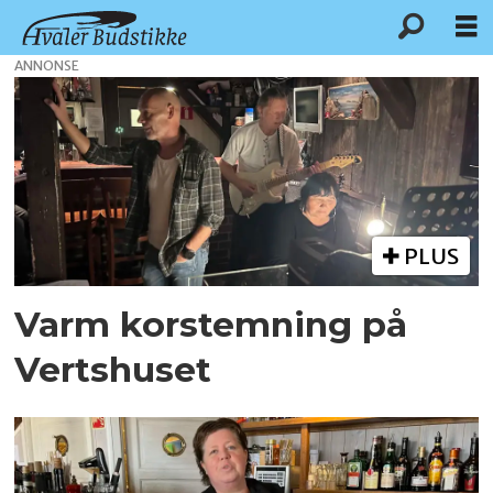
ANNONSE
Tag:
korpub
PLUS
Varm korstemning på
Vertshuset