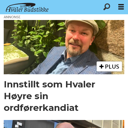
ANNONSE
Tag:
kommunevalget
2027
PLUS
Innstillt som Hvaler
Høyre sin
ordførerkandiat