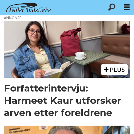
ANNONSE
Tag:
forfattere
PLUS
Forfatterintervju:
Harmeet Kaur utforsker
arven etter foreldrene