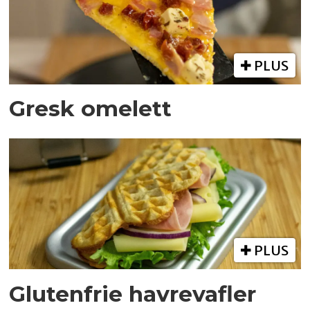
PLUS
Gresk omelett
PLUS
Glutenfrie havrevafler