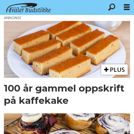
ANNONSE
Tag:
august
borgås
PLUS
100 år gammel oppskrift
på kaffekake