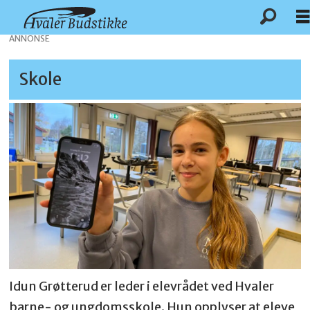
ANNONSE
Skole
Idun Grøtterud er leder i elevrådet ved Hvaler
barne- og ungdomsskole. Hun opplyser at eleve