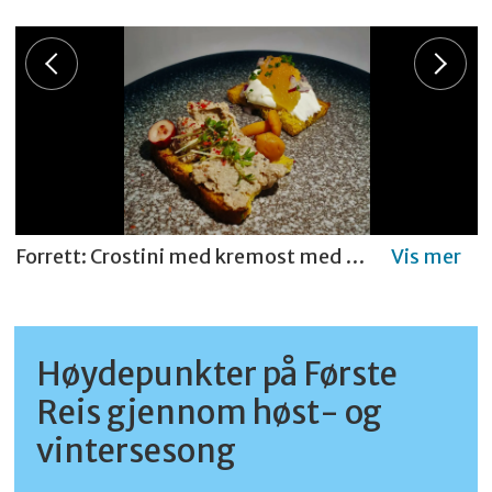
Forrett: Crostini med kremost med løyrom, gressløk og rødløk Crostini med paté, syltet sopp og syltet tranebær.
Høydepunkter på Første
Reis gjennom høst- og
vintersesong