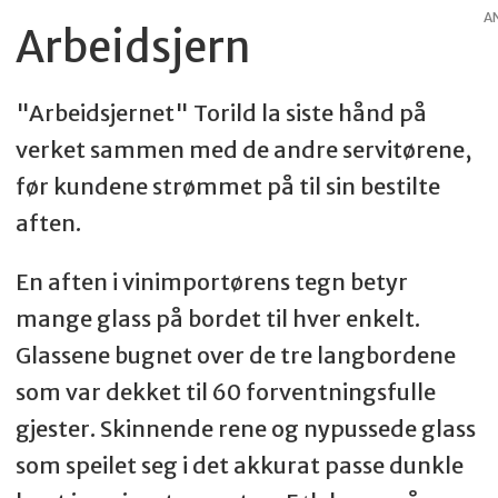
Rett 3:
A
Arbeidsjern
Vin: Luzy-Macarez Macon-Villages –
Frankrike
"Arbeidsjernet" Torild la siste hånd på
verket sammen med de andre servitørene,
Matrett: Ovnsbakt ørret med urtelokk,
før kundene strømmet på til sin bestilte
sandefjordsmørsaus med ørretrogn og
aften.
gressløk
En aften i vinimportørens tegn betyr
mange glass på bordet til hver enkelt.
Glassene bugnet over de tre langbordene
Rett 4:
som var dekket til 60 forventningsfulle
gjester. Skinnende rene og nypussede glass
Vin: Montauto Vermouth – Italia
som speilet seg i det akkurat passe dunkle
Matrett: Skogsoppsuppe med ristet