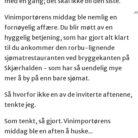
med en gang; det skal ikke bli den siste.
løyrom, gressløk og rødløk Crostini
A
Vinimportørens middag ble nemlig en
med paté, syltet sopp og syltet
fornøyelig affære. Du blir møtt av en
tranebær.
hyggelig betjening, som har gjort alt klart
til du ankommer den rorbu-lignende
sjømatrestauranten ved bryggekanten på
Rett 2:
Skjærhalden - som har så uendelig mye
mer å by på enn bare sjømat.
Vin: Roger Champault Sancerre Blanc –
Frankrike
Så hvorfor ikke en av de inviterte aftenene,
tenkte jeg.
Matrett: Gratinert sjøkreps
Som tenkt, så gjort. Vinimportørens
middag ble en aften å huske...