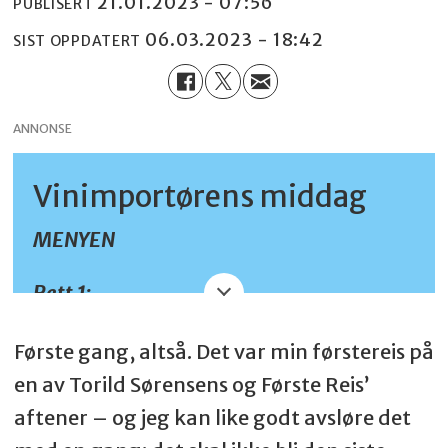
21.01.2023 - 07:56
PUBLISERT
06.03.2023 - 18:42
SIST OPPDATERT
ANNONSE
Vinimportørens middag
MENYEN
Rett 1:
Første gang, altså. Det var min førstereis på
Vin: Mosnel Franciacorta Brut Nature –
en av Torild Sørensens og Første Reis’
Italia
aftener – og jeg kan like godt avsløre det
Matrett: Crostini med kremost med