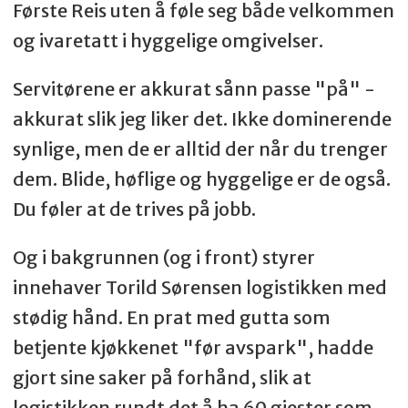
Første Reis uten å føle seg både velkommen
og ivaretatt i hyggelige omgivelser.
Servitørene er akkurat sånn passe "på" -
Rett 8 (dessert):
akkurat slik jeg liker det. Ikke dominerende
Vin: Casotto del Merlo Recioto – Italia
synlige, men de er alltid der når du trenger
dem. Blide, høflige og hyggelige er de også.
Dessertrett: Nøttebunn med
Du føler at de trives på jobb.
sjokoladekrem, frostet bringebær og
revet sjokolade
Og i bakgrunnen (og i front) styrer
innehaver Torild Sørensen logistikken med
stødig hånd. En prat med gutta som
betjente kjøkkenet "før avspark", hadde
gjort sine saker på forhånd, slik at
logistikken rundt det å ha 60 gjester som