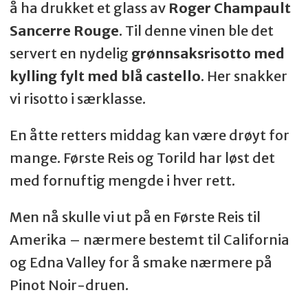
å ha drukket et glass av
Roger Champault
Sancerre Rouge
. Til denne vinen ble det
servert en nydelig
grønnsaksrisotto med
kylling fylt med blå castello
. Her snakker
vi risotto i særklasse.
En åtte retters middag kan være drøyt for
mange. Første Reis og Torild har løst det
med fornuftig mengde i hver rett.
Men nå skulle vi ut på en Første Reis til
Amerika – nærmere bestemt til California
og Edna Valley for å smake nærmere på
Pinot Noir-druen.