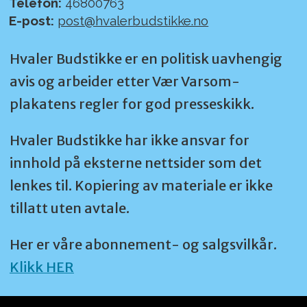
Telefon:
46800763
E-post:
post@hvalerbudstikke.no
Damenes Aften (uke 4 - blir to
Hvaler Budstikke er en politisk uavhengig
aftener pga stor etterspørsel)
avis og arbeider etter Vær Varsom-
Skalldyraften (uke 6)
plakatens regler for god presseskikk.
Hvaler Budstikke har ikke ansvar for
Honnøraften (uke 7)
innhold på eksterne nettsider som det
lenkes til. Kopiering av materiale er ikke
Herrenes aften (uke 9)
tillatt uten avtale.
Gjestekokkens kveld (uke 10)
Her er våre abonnement- og salgsvilkår.
Klikk HER
Skreiaften (uke 11)