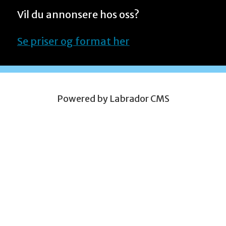
Vil du annonsere hos oss?
Høstsesongen:
Se priser og format her
Sildeaften (uke 38)
Hummeraften (uke 40)
Powered by Labrador CMS
Viltaften (uke 42)
Lutefiskaften (uke 44)
Julegrantenning (uke 47)