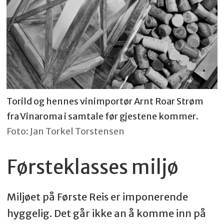
Vin: Baileyana Firepeak Pinot Noir –
USA
Matrett: Bjørnebær- og hoisinglassert
svinefilet, servert med tomatsalat
Torild og hennes vinimportør Arnt Roar Strøm
fra Vinaroma i samtale før gjestene kommer.
Rett 7:
Foto: Jan Torkel Torstensen
Førsteklasses miljø
Vin: Monastero La Pineta Pinot Noir
(Magnum) – Italia
Miljøet på Første Reis er imponerende
Matrett: Anderagu, fersk pasta og
hyggelig. Det går ikke an å komme inn på
sprøtt skinn