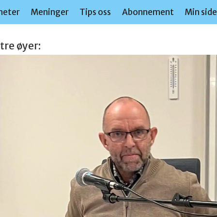
heter
Meninger
Tips oss
Abonnement
Min sid
tre øyer: