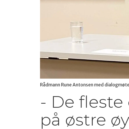
Rådmann Rune Antonsen med dialogmøter s
- De fleste
på østre ø