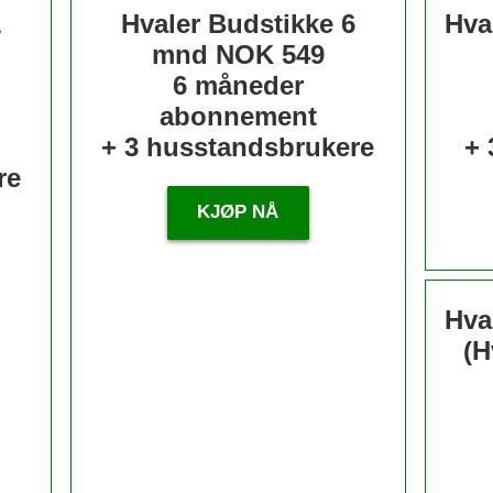
1
Hvaler Budstikke 6
Hva
mnd
NOK 549
6 måneder
abonnement
+ 3 husstandsbrukere
+ 
re
KJØP NÅ
Hva
(H