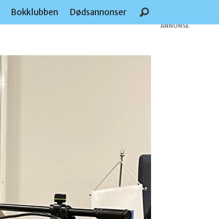
e
Bokklubben
Dødsannonser
ANNONSE