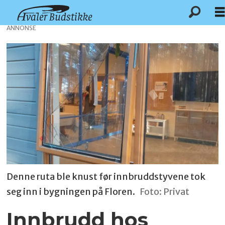
ANNONSE
Denne ruta ble knust før innbruddstyvene tok
seg inn i bygningen på Floren.
Foto: Privat
Innbrudd hos