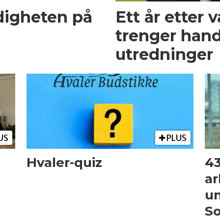
digheten på
Ett år etter 
trenger handl
utredninger
US
PLUS
Hvaler-quiz
43
ar
un
So