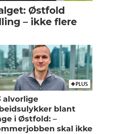
valget: Østfold
ing – ikke flere
PLUS
 alvorlige
beidsulykker blant
ge i Østfold: –
mmerjobben skal ikke