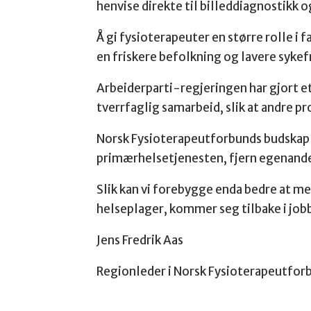
henvise direkte til billeddiagnostikk 
Å gi fysioterapeuter en større rolle i
en friskere befolkning og lavere syke
Arbeiderparti-regjeringen har gjort et
tverrfaglig samarbeid, slik at andre pr
Norsk Fysioterapeutforbunds budskap ti
primærhelsetjenesten, fjern egenandele
Slik kan vi forebygge enda bedre at men
helseplager, kommer seg tilbake i job
Jens Fredrik Aas
Regionleder i Norsk Fysioterapeutfor