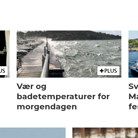
US
PLUS
Vær og
Sv
badetemperaturer for
Ma
morgendagen
fe