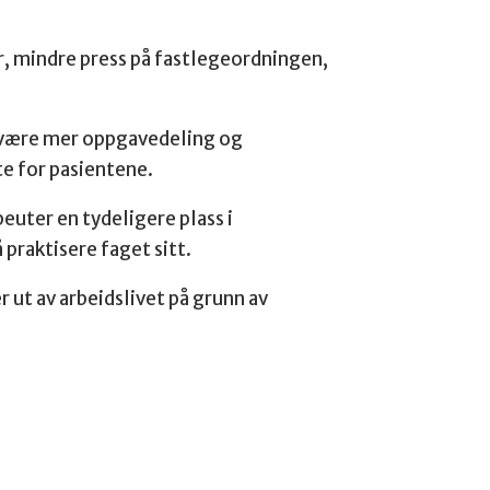
er, mindre press på fastlegeordningen,
må være mer oppgavedeling og
te for pasientene.
euter en tydeligere plass i
 praktisere faget sitt.
r ut av arbeidslivet på grunn av