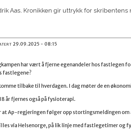
drik Aas. Kronikken gir uttrykk for skribentens
29.09.2025 - 08:15
DATERT
gkampen har vært å fjerne egenandeler hos fastlegen for
s fastlegene?
komme tilbake til hverdagen. I dag møter de en økonomi
8 år fjernes også på fysioterapi.
r at Ap-regjeringen følger opp stortingsmeldingen om
lles via Helsenorge, på lik linje med fastlegetimer og f