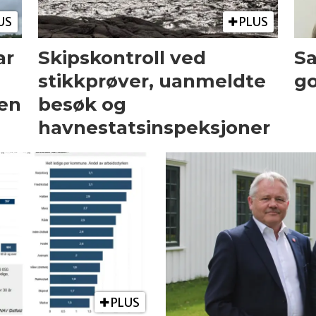
US
PLUS
ar
Skipskontroll ved
Sa
stikkprøver, uanmeldte
go
ten
besøk og
havnestatsinspeksjoner
PLUS