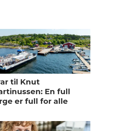
ar til Knut
rtinussen: En full
rge er full for alle