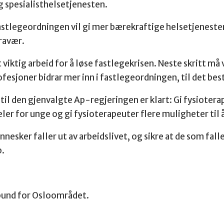
og spesialisthelsetjenesten.
 fastlegeordningen vil gi mer bærekraftige helsetjenest
fravær.
 viktig arbeid for å løse fastlegekrisen. Neste skritt 
ofesjoner bidrar mer inn i fastlegeordningen, til det bes
l den gjenvalgte Ap-regjeringen er klart: Gi fysioterap
r for unge og gi fysioterapeuter flere muligheter til å
nesker faller ut av arbeidslivet, og sikre at de som falle
b.
bund for Osloområdet.