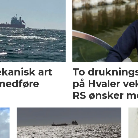
ekanisk art
To druknings
medføre
på Hvaler ve
RS ønsker m