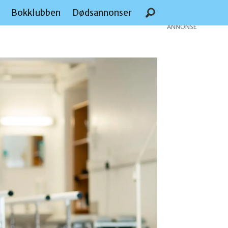
e
Bokklubben
Dødsannonser
ANNONSE