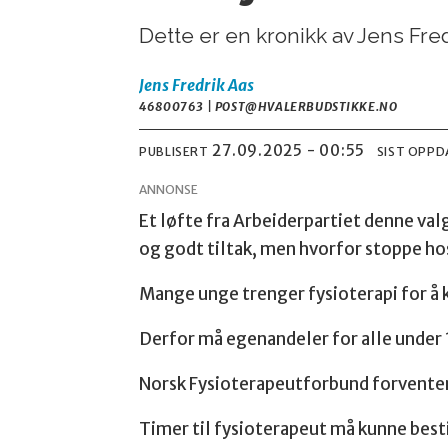
Dette er en kronikk av Jens Fre
Jens Fredrik
Aas
46800763 | POST@HVALERBUDSTIKKE.NO
27.09.2025 - 00:55
PUBLISERT
SIST OPP
ANNONSE
Et løfte fra Arbeiderpartiet denne val
og godt tiltak, men hvorfor stoppe ho
Mange unge trenger fysioterapi for å 
Derfor må egenandeler for alle under 1
Norsk Fysioterapeutforbund forvente
Timer til fysioterapeut må kunne besti