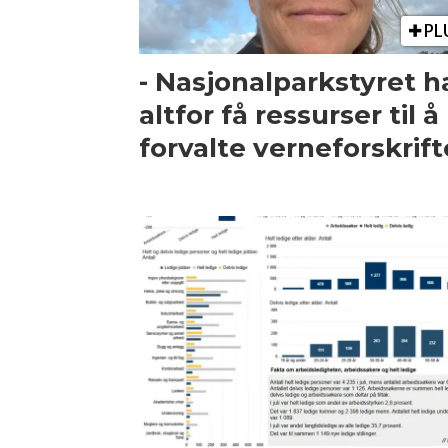
PL
- Nasjonalparkstyret h
altfor få ressurser til å
forvalte verneforskrif