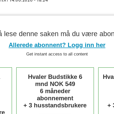
14.06.2026 - 18:24
ATERT
å lese denne saken må du være abo
Allerede abonnent? Logg inn her
Get instant access to all content
1
Hvaler Budstikke 6
Hva
mnd
NOK 549
6 måneder
abonnement
+ 3 husstandsbrukere
+ 
re