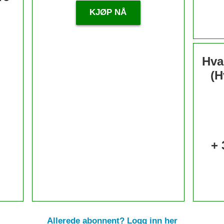
KJØP NÅ
Hva
(H
+ 
Allerede abonnent? Logg inn her