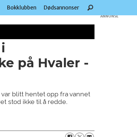
e
Bokklubben
Dødsannonser
ANNONSE
i
ke på Hvaler -
var blitt hentet opp fra vannet
 stod ikke til å redde.