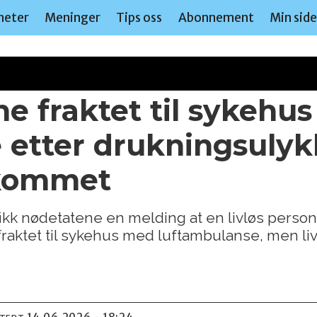
heter
Meninger
Tips oss
Abonnement
Min sid
e fraktet til sykehus 
 etter drukningsulyk
mkommet
kk nødetatene en melding at en livløs person 
aktet til sykehus med luftambulanse, men livet