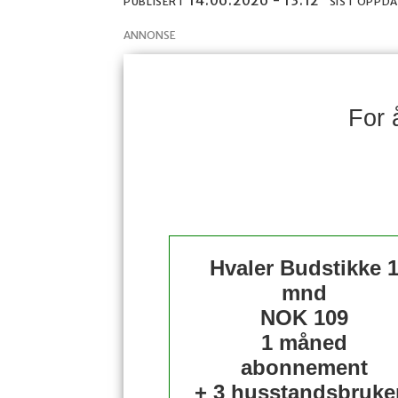
14.06.2026 - 13:12
PUBLISERT
SIST OPPD
ANNONSE
For 
Hvaler Budstikke 
mnd
NOK 109
1 måned
abonnement
+ 3 husstandsbruke