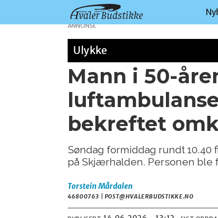
Ny
ANNONSE
Ulykke
Mann i 50-åren
luftambulanse
bekreftet o
Søndag formiddag rundt 10.40 fi
på Skjærhalden. Personen ble fr
Torstein
Mårdalen
46800763 | POST@HVALERBUDSTIKKE.NO