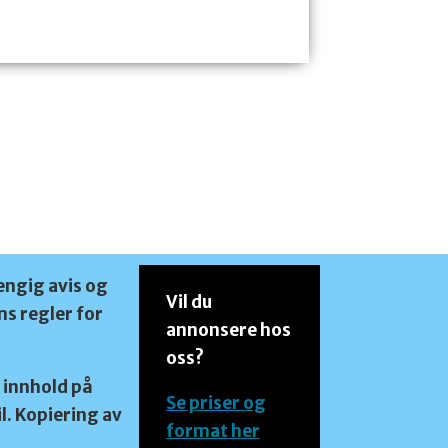
engig avis og
Vil du
s regler for
annonsere hos
oss?
 innhold på
Se priser og
l. Kopiering av
format her