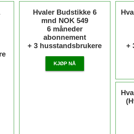
1
Hvaler Budstikke 6
Hva
mnd
NOK 549
6 måneder
abonnement
+ 3 husstandsbrukere
+ 
re
KJØP NÅ
Hva
(H