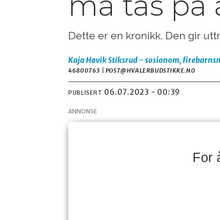
må tas på 
Dette er en kronikk. Den gir ut
Kaja Høvik Stiksrud - sosionom, firebarnsm
46800763 | POST@HVALERBUDSTIKKE.NO
06.07.2023 - 00:39
PUBLISERT
ANNONSE
For 