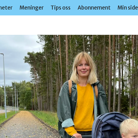
heter
Meninger
Tips oss
Abonnement
Min sid