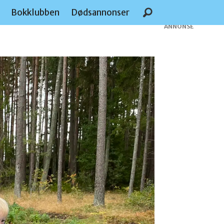
e
Bokklubben
Dødsannonser
ANNONSE