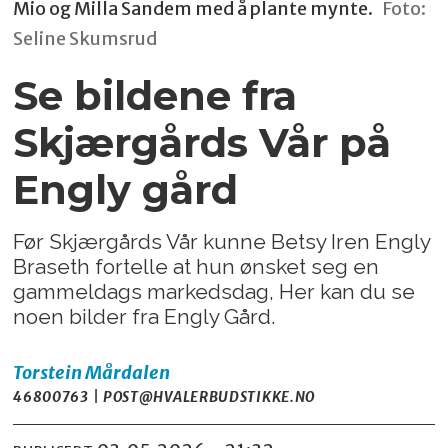
Mio og Milla Sandem med å plante mynte.
Foto:
Seline Skumsrud
Se bildene fra
Skjærgårds Vår på
Engly gård
Før Skjærgårds Vår kunne Betsy Iren Engly
Braseth fortelle at hun ønsket seg en
gammeldags markedsdag, Her kan du se
noen bilder fra Engly Gård.
Torstein
Mårdalen
46800763 | POST@HVALERBUDSTIKKE.NO