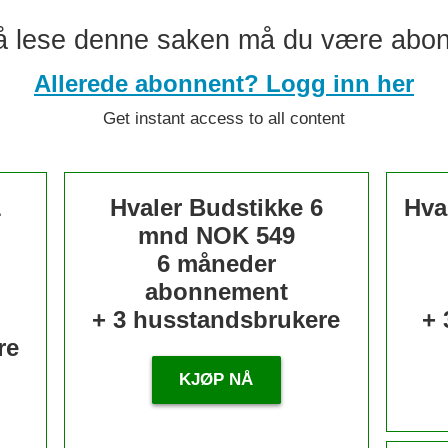
å lese denne saken må du være abo
Allerede abonnent? Logg inn her
Get instant access to all content
1
Hvaler Budstikke 6
Hva
mnd
NOK 549
6 måneder
abonnement
+ 3 husstandsbrukere
+ 
re
KJØP NÅ