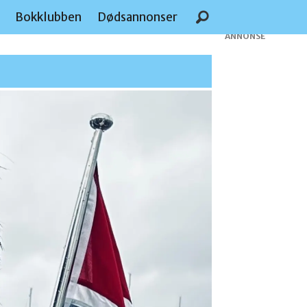
e
Bokklubben
Dødsannonser
ANNONSE