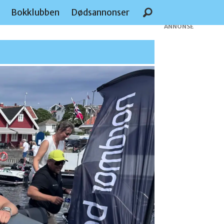
e
Bokklubben
Dødsannonser
ANNONSE