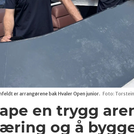
nfeldt er arrangørene bak Hvaler Open junior.
Foto: Torstei
ape en trygg aren
 læring og å byg