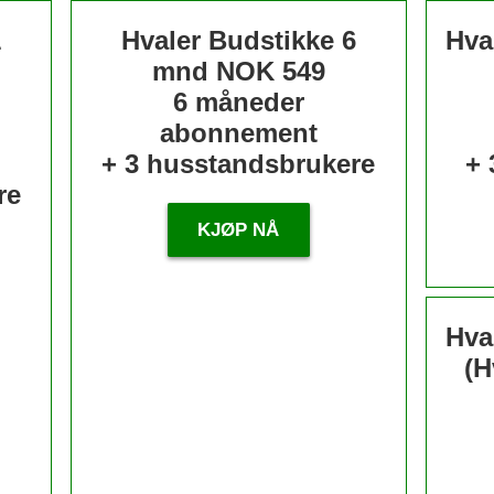
1
Hvaler Budstikke 6
Hva
mnd
NOK 549
6 måneder
abonnement
+ 3 husstandsbrukere
+ 
re
KJØP NÅ
Hva
(H