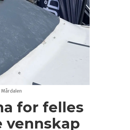
n Mårdalen
a for felles
ge vennskap