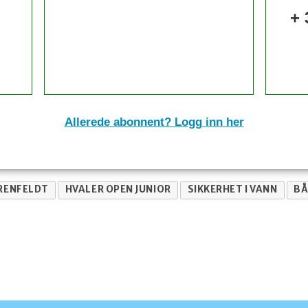
+ 
Allerede abonnent? Logg inn her
ORENFELDT
HVALER OPEN JUNIOR
SIKKERHET I VANN
BÅ