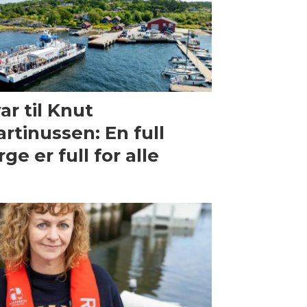
ar til Knut
rtinussen: En full
rge er full for alle