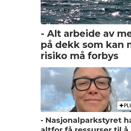
- Alt arbeide av m
på dekk som kan 
risiko må forbys
PL
- Nasjonalparkstyret h
altfor få ressurser til å