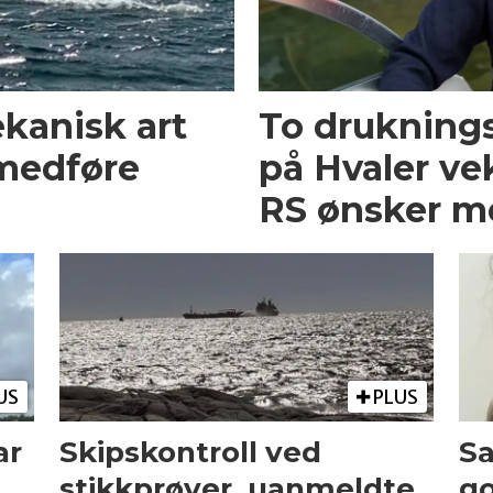
ekanisk art
To druknings
medføre
på Hvaler ve
RS ønsker m
US
PLUS
ar
Skipskontroll ved
Sa
stikkprøver, uanmeldte
go