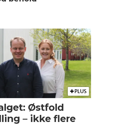
PLUS
valget: Østfold
ing – ikke flere