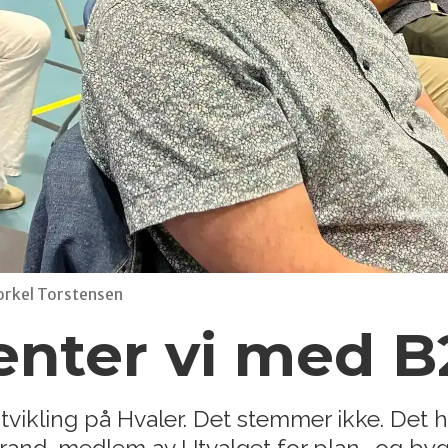
Torkel Torstensen
venter vi med 
 utvikling på Hvaler. Det stemmer ikke. Det h
Strand, medlem av Utvalget for plan- og by