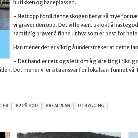
butikken og badeplassen.
- Nettopp fordi denne skogen betyr så mye for næ
vi graver den opp. Det ville vært uklokt å hastegod
samtidig prøver å finne ut hva som er best for hel
Han mener det er viktig å understreker at dette lan
- Det handler rett og slett om å gjøre ting i riktig
tiden. Det mener vi er å ta ansvar for lokalsamfunnet vårt
TER
B2 PÅ RØD
AREALPLAN
UTBYGGING