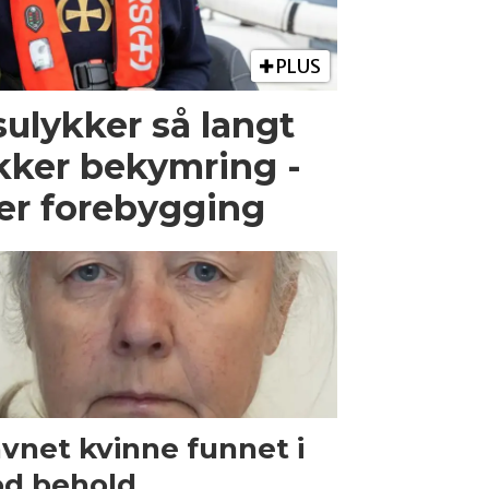
PLUS
ulykker så langt
kker bekymring -
er forebygging
vnet kvinne funnet i
d behold