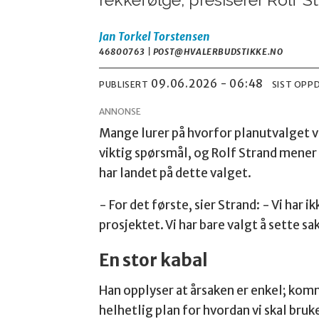
Jan Torkel Torstensen
46800763 | POST@HVALERBUDSTIKKE.NO
09.06.2026 - 06:48
PUBLISERT
SIST OPP
ANNONSE
Mange lurer på hvorfor planutvalget v
viktig spørsmål, og Rolf Strand mener 
har landet på dette valget.
- For det første, sier Strand: - Vi har i
prosjektet. Vi har bare valgt å sette s
En stor kabal
Han opplyser at årsaken er enkel; kom
helhetlig plan for hvordan vi skal bruk