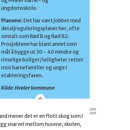
og Hvaler barne- og
ungdomsskole.
Planene:
Det har vært jobbet med
detaljreguleringsplaner her, ofte
omtalt som Rød B og Rød B2.
Prosjektene har blant annet som
mål å bygge ut 30 - 40 mindre og
rimelige boliger/leiligheter rettet
mot barnefamilier og unge i
etableringsfasen.
Kilde: Hvaler kommune
ANNONSE
ANNONSE
and mener det er en flott skog som i
rygg snarvei mellom husene, skolen,