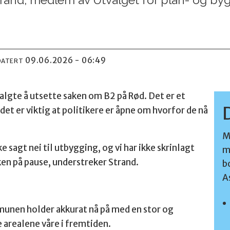
09.06.2026 - 06:49
DATERT
algte å utsette saken om B2 på Rød. Det er et
det er viktig at politikere er åpne om hvorfor de nå
M
kke sagt nei til utbygging, og vi har ikke skrinlagt
m
aken på pause, understreker Strand.
b
A
munen holder akkurat nå på med en stor og
e arealene våre i fremtiden.