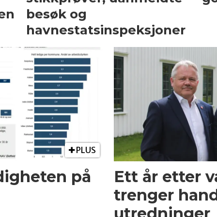
ten
besøk og
havnestatsinspeksjoner
PLUS
digheten på
Ett år etter 
trenger handl
utredninger