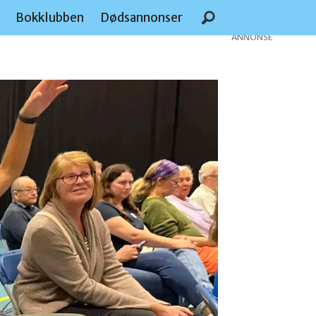
e
Bokklubben
Dødsannonser
ANNONSE